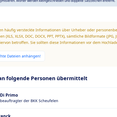
ymisieren. Wörter werden kleingeschrieben und doppelte Satzzeichen entfernt.
n häufig versteckte Informationen über Urheber oder personenb
en (XLS, XLSX, DOC, DOCX, PPT, PPTX), sämtliche Bildformate (JPG, JP
ervon betroffen. Sie sollten diese Informationen vor dem Hochlad
chte Dateien anhängen!
 an folgende Personen übermittelt
 Di Primo
beauftragter der BKK Scheufelen
ranck